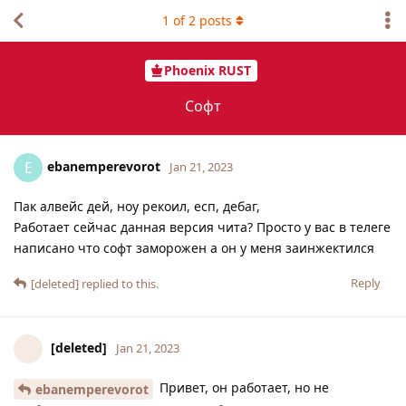
1
of
2
posts
Phoenix RUST
Софт
ebanemperevorot
E
Jan 21, 2023
Пак алвейс дей, ноу рекоил, есп, дебаг,
Работает сейчас данная версия чита? Просто у вас в телеге
написано что софт заморожен а он у меня заинжектился
Reply
[deleted]
replied to this.
[deleted]
Jan 21, 2023
Привет, он работает, но не
ebanemperevorot