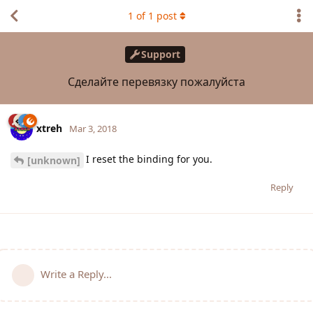
1
of
1
post
Support
Сделайте перевязку пожалуйста
xtreh
Mar 3, 2018
I reset the binding for you.
[unknown]
Reply
Write a Reply...